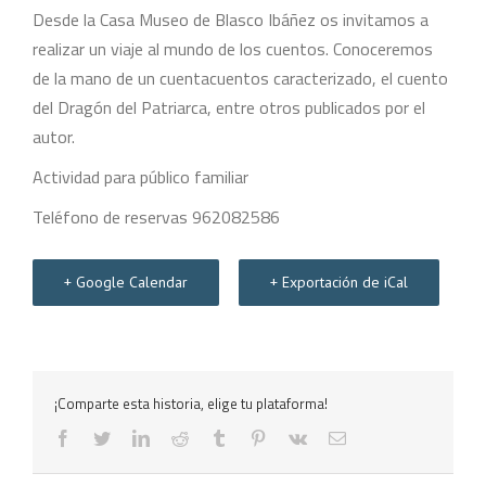
Desde la Casa Museo de Blasco Ibáñez os invitamos a
realizar un viaje al mundo de los cuentos. Conoceremos
de la mano de un cuentacuentos caracterizado, el cuento
del Dragón del Patriarca, entre otros publicados por el
autor.
Actividad para público familiar
Teléfono de reservas 962082586
+ Google Calendar
+ Exportación de iCal
¡Comparte esta historia, elige tu plataforma!
facebook
twitter
linkedin
reddit
tumblr
pinterest
vk
Correo
electrónico