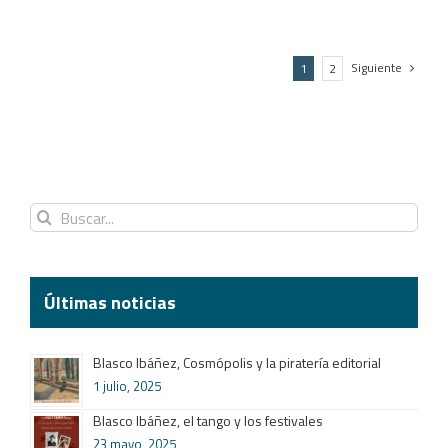
Siguiente
1
2
Blasco Ibáñez (1921-2021): una ploma que
va conquistar el món
5 enero, 2022
Buscar:
Últimas noticias
Blasco Ibáñez, Cosmópolis y la piratería editorial
1 julio, 2025
Blasco Ibáñez, el tango y los festivales
23 mayo, 2025