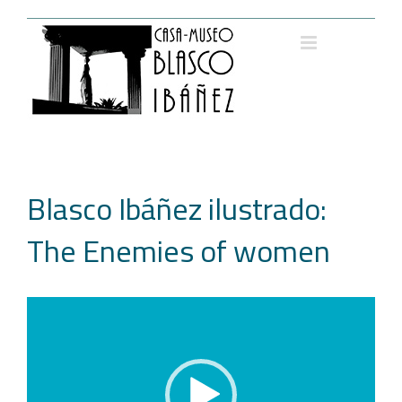
Saltar
al
contenido
Blasco Ibáñez ilustrado:
The Enemies of women
Reproductor
de
vídeo