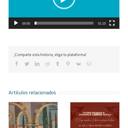
00:00
01:10
¡Comparte esta historia, elige tu plataforma!
facebook
twitter
linkedin
reddit
tumblr
pinterest
vk
Correo
electrónico
Artículos relacionados