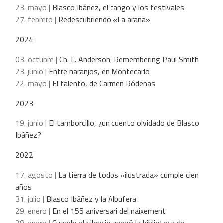
23. mayo |
Blasco Ibáñez, el tango y los festivales
27. febrero |
Redescubriendo «La araña»
2024
03. octubre |
Ch. L. Anderson, Remembering Paul Smith
23. junio |
Entre naranjos, en Montecarlo
22. mayo |
El talento, de Carmen Ródenas
2023
19. junio |
El tamborcillo, ¿un cuento olvidado de Blasco
Ibáñez?
2022
17. agosto |
La tierra de todos «ilustrada» cumple cien
años
31. julio |
Blasco Ibáñez y la Albufera
29. enero |
En el 155 aniversari del naixement
28. enero |
Cuando el silencio anegó la biblioteca de