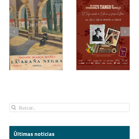
Blasco Ibáñez, el tango
Redescubriendo
y los festivales
«La araña»
Buscar:
Últimas noticias