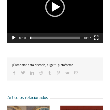
00:00
01:07
¡Comparte esta historia, elige tu plataforma!
facebook
twitter
linkedin
reddit
tumblr
pinterest
vk
Correo
electrónico
Artículos relacionados