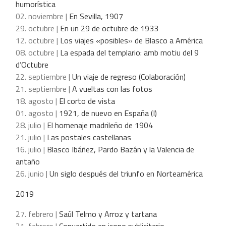
humorística
02. noviembre |
En Sevilla, 1907
29. octubre |
En un 29 de octubre de 1933
12. octubre |
Los viajes «posibles» de Blasco a América
08. octubre |
La espada del templario: amb motiu del 9
d’Octubre
22. septiembre |
Un viaje de regreso (Colaboración)
21. septiembre |
A vueltas con las fotos
18. agosto |
El corto de vista
01. agosto |
1921, de nuevo en España (I)
28. julio |
El homenaje madrileño de 1904
21. julio |
Las postales castellanas
16. julio |
Blasco Ibáñez, Pardo Bazán y la Valencia de
antaño
26. junio |
Un siglo después del triunfo en Norteamérica
2019
27. febrero |
Saúl Telmo y Arroz y tartana
21. febrero |
Convertido en icono publicitario