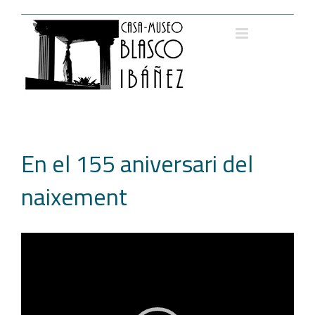
Saltar
al
contenido
En el 155 aniversari del
naixement
Reproductor
de
vídeo