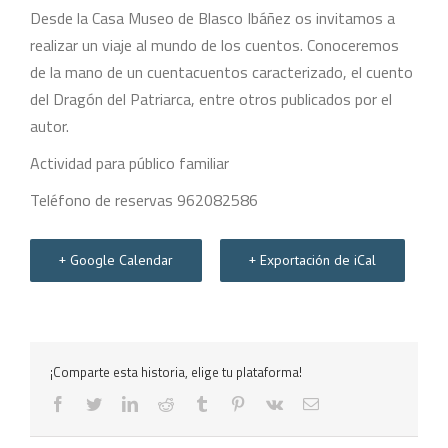
Desde la Casa Museo de Blasco Ibáñez os invitamos a
realizar un viaje al mundo de los cuentos. Conoceremos
de la mano de un cuentacuentos caracterizado, el cuento
del Dragón del Patriarca, entre otros publicados por el
autor.
Actividad para público familiar
Teléfono de reservas 962082586
+ Google Calendar
+ Exportación de iCal
¡Comparte esta historia, elige tu plataforma!
facebook
twitter
linkedin
reddit
tumblr
pinterest
vk
Correo
electrónico