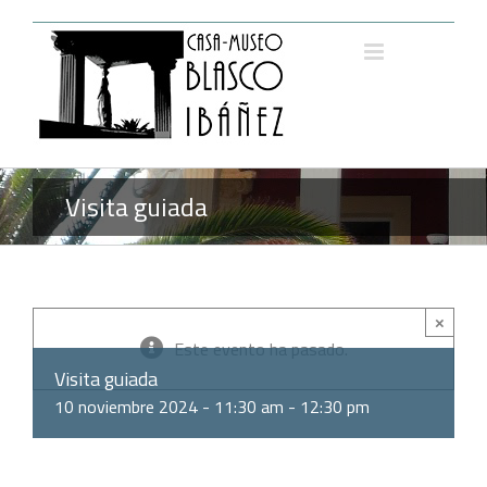
Saltar
al
contenido
Visita guiada
×
Este evento ha pasado.
Visita guiada
10 noviembre 2024 - 11:30 am
-
12:30 pm