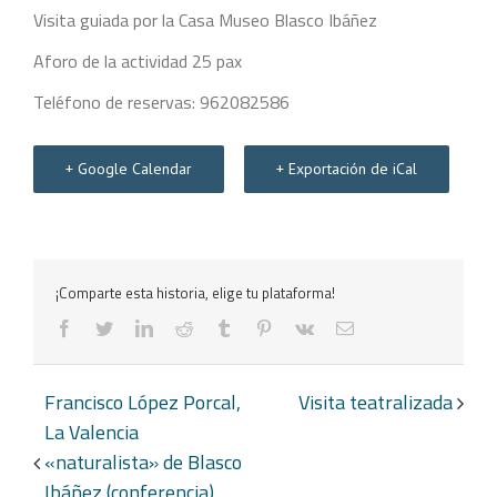
Visita guiada por la Casa Museo Blasco Ibáñez
Aforo de la actividad 25 pax
Teléfono de reservas: 962082586
+ Google Calendar
+ Exportación de iCal
¡Comparte esta historia, elige tu plataforma!
facebook
twitter
linkedin
reddit
tumblr
pinterest
vk
Correo
electrónico
Navegación
Francisco López Porcal,
Visita teatralizada
del
La Valencia
Evento
«naturalista» de Blasco
Ibáñez (conferencia)