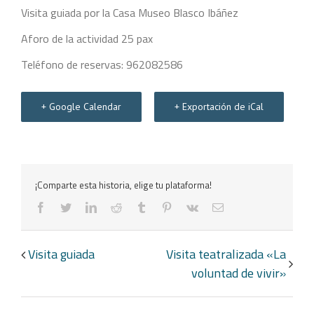
Visita guiada por la Casa Museo Blasco Ibáñez
Aforo de la actividad 25 pax
Teléfono de reservas: 962082586
+ Google Calendar
+ Exportación de iCal
¡Comparte esta historia, elige tu plataforma!
facebook
twitter
linkedin
reddit
tumblr
pinterest
vk
Correo
electrónico
Navegación
Visita guiada
Visita teatralizada «La
del
voluntad de vivir»
Evento