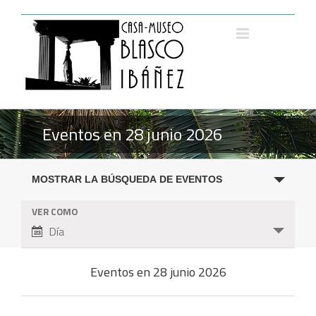
Saltar
al
contenido
Eventos en 28 junio 2026
Navegación
MOSTRAR LA BÚSQUEDA DE EVENTOS
de
búsqueda
VER COMO
Navegación
y
Día
de
vistas
vistas
de
de
Eventos en 28 junio 2026
Eventos
Evento