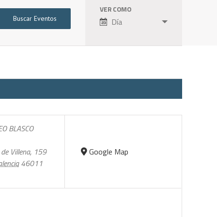
VER COMO
Navegación
Día
de
vistas
de
Evento
EO BLASCO
 de Villena, 159
Google Map
lencia
46011