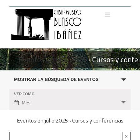
Saltar
al
contenido
Eventos en julio 2025
› Cursos y confe
Navegación
MOSTRAR LA BÚSQUEDA DE EVENTOS
de
búsqueda
VER COMO
Navegación
y
Mes
de
vistas
vistas
de
de
Eventos en julio 2025 › Cursos y conferencias
Eventos
Evento
×