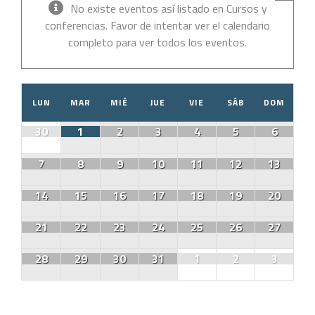
No existe eventos así listado en Cursos y
conferencias. Favor de intentar ver el calendario
completo para ver todos los eventos.
Calendario
LUN
MAR
MIÉ
JUE
VIE
SÁB
DOM
de
Eventos
Calendario
30
1
2
3
4
5
6
de
Eventos
7
8
9
10
11
12
13
14
15
16
17
18
19
20
21
22
23
24
25
26
27
28
29
30
31
1
2
3