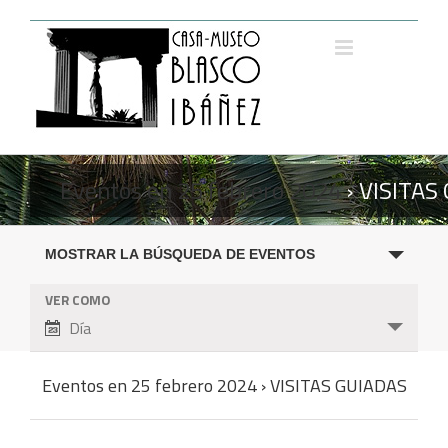
Saltar
al
contenido
Eventos en 25 febrero 2024
› VISITAS
Navegación
MOSTRAR LA BÚSQUEDA DE EVENTOS
de
búsqueda
VER COMO
Navegación
y
Día
de
vistas
vistas
de
de
Eventos en 25 febrero 2024 › VISITAS GUIADAS
Eventos
Evento