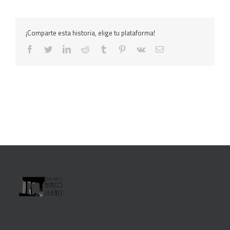
¡Comparte esta historia, elige tu plataforma!
facebook
twitter
linkedin
reddit
tumblr
pinterest
vk
Correo
electrónico