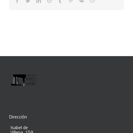
facebook
twitter
linkedin
reddit
tumblr
pinterest
vk
Correo
electrónico
Dirección
Isabel de
Villena, 159