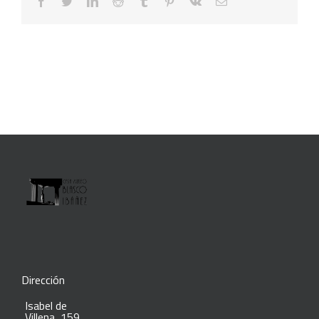
facebook
twitter
linkedin
reddit
tumblr
pinterest
vk
Correo
electrónico
Dirección
Isabel de
Villena, 159