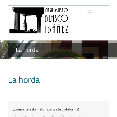
Saltar
al
contenido
La horda
La horda
¡Comparte esta historia, elige tu plataforma!