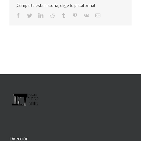
¡Comparte esta historia, elige tu plataforma!
facebook
twitter
linkedin
reddit
tumblr
pinterest
vk
Correo
electrónico
Dirección