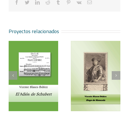
facebook
twitter
linkedin
reddit
tumblr
pinterest
vk
Correo
electrónico
Proyectos relacionados
Vicente Blasco Ibáñez,
Aventura veneciana y
t
Hugo de Moncada
otros cuentos