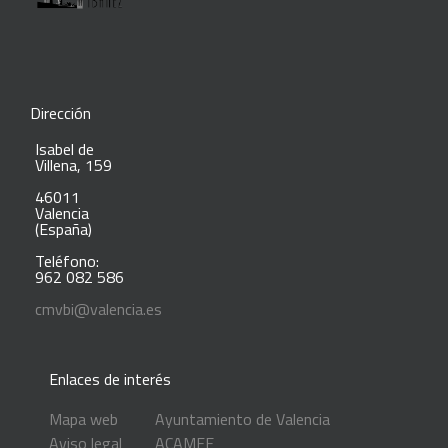
Dirección
Isabel de
Villena, 159
46011
Valencia
(España)
Teléfono:
962 082 586
cmvbi@valencia.es
Enlaces de interés
Mapa web
Ayuntamiento de Valencia
Aviso legal
ACAMFE