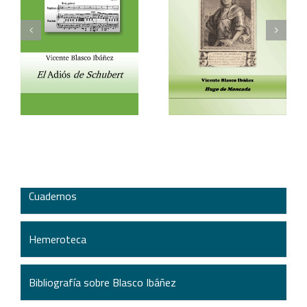
Vicente Blasco Ibáñez,
Aventura veneciana y
t
Hugo de Moncada
otros cuentos
Cuadernos
Hemeroteca
Bibliografía sobre Blasco Ibáñez