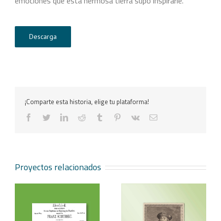
emociones que esta hermosa tierra supo inspirarle.
Descarga
¡Comparte esta historia, elige tu plataforma!
facebook
twitter
linkedin
reddit
tumblr
pinterest
vk
Correo
electrónico
Proyectos relacionados