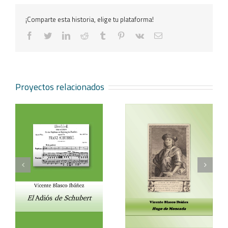
¡Comparte esta historia, elige tu plataforma!
facebook
twitter
linkedin
reddit
tumblr
pinterest
vk
Correo
electrónico
Proyectos relacionados
Vicente Blasco Ibáñez,
Aventura veneciana y
t
Hugo de Moncada
otros cuentos