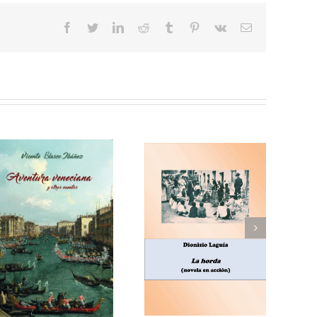
facebook
twitter
linkedin
reddit
tumblr
pinterest
vk
Correo
electrónico
Enrique Blanco Rojas,
Dionisio Laguía, La
Arroz y tartana
horda (novela en
(comedia en tres
acción)
actos)