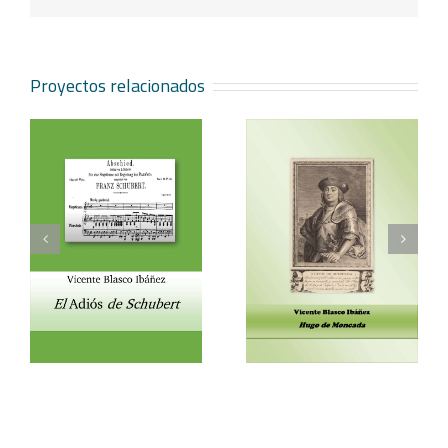
electrónico
Proyectos relacionados
Vicente Blasco Ibáñez,
Aventura veneciana y
t
Hugo de Moncada
otros cuentos