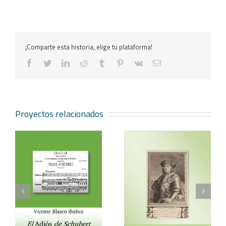
¡Comparte esta historia, elige tu plataforma!
facebook
twitter
linkedin
reddit
tumblr
pinterest
vk
Correo
electrónico
Proyectos relacionados
Vicente Blasco Ibáñez,
Aventura veneciana y
t
Hugo de Moncada
otros cuentos