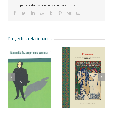
¡Comparte esta historia, elige tu plataforma!
facebook
twitter
linkedin
reddit
tumblr
pinterest
vk
Correo
electrónico
Proyectos relacionados
Cécile Fourrel,
Prometeo: en el taller
Prometeo. Revista de
editorial de Vicente
la Casa-Museu Blasco
Blasco Ibáñez (1890-
Ibáñez, nº 2
1928)