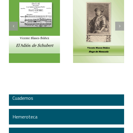
Vicente Blasco Ibáñez,
Aventura veneciana y
t
Hugo de Moncada
otros cuentos
Cuadernos
Hemeroteca