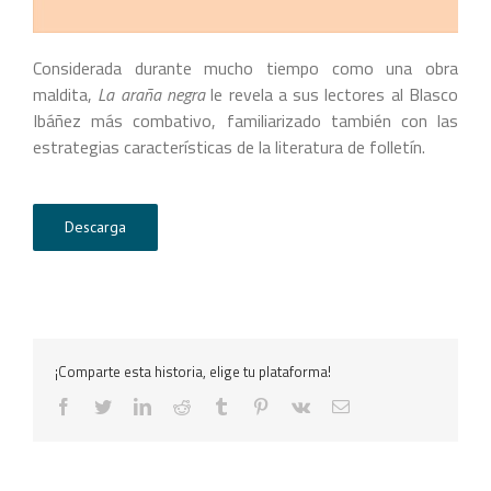
Considerada durante mucho tiempo como una obra
maldita,
La araña negra
le revela a sus lectores al Blasco
Ibáñez más combativo, familiarizado también con las
estrategias características de la literatura de folletín.
Descarga
¡Comparte esta historia, elige tu plataforma!
facebook
twitter
linkedin
reddit
tumblr
pinterest
vk
Correo
electrónico