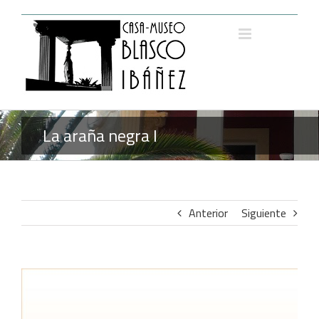
Saltar
al
contenido
La araña negra I
Anterior
Siguiente