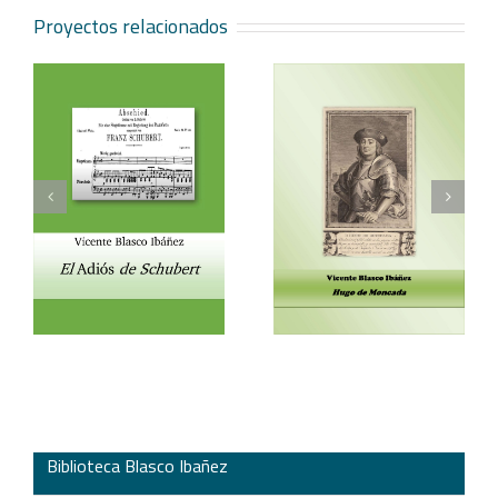
Proyectos relacionados
Vicente Blasco Ibáñez,
Aventura veneciana y
t
Hugo de Moncada
otros cuentos
Biblioteca Blasco Ibañez