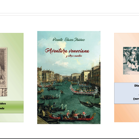
En
veneciana y otros
Dionisio Laguía, La horda
y
cuentos
(novela en acción)