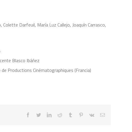
, Colette Darfeuil, María Luz Callejo, Joaquín Carrasco,
s
icente Blasco Ibáñez
e de Productions Cinématographiques (Francia)
facebook
twitter
linkedin
reddit
tumblr
pinterest
vk
Correo
electrónico