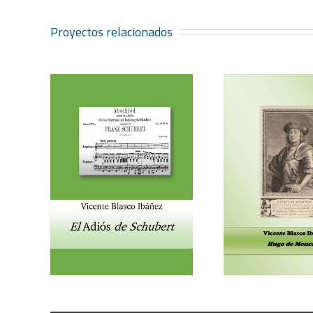
Proyectos relacionados
Vicente Blasco Ibáñez, Hugo
Aventura 
ubert
de Moncada