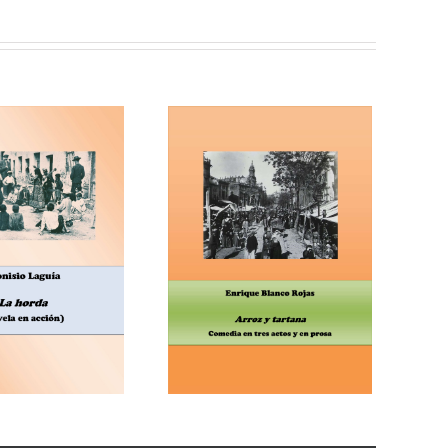
rique Blanco Rojas, Arroz
 tartana (comedia en tres
actos)