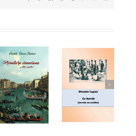
electrónico
Enrique Blanco Rojas,
Dionisio Laguía, La
Arroz y tartana
horda (novela en
(comedia en tres
acción)
actos)