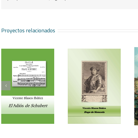
Proyectos relacionados
Vicente Blasco Ibáñez,
Aventura veneciana y
Hugo de Moncada
otros cuentos