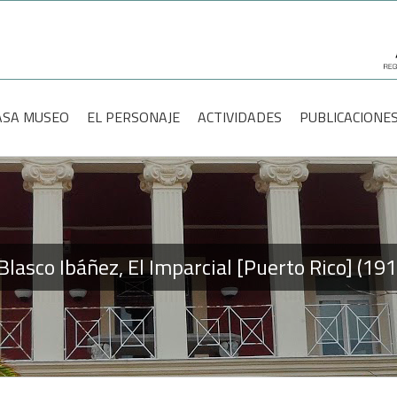
scar:
ASA MUSEO
EL PERSONAJE
ACTIVIDADES
PUBLICACIONE
 Blasco Ibáñez, El Imparcial [Puerto Rico] (1