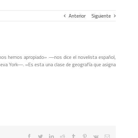
Anterior
Siguiente
s nos hemos apropiado» —nos dice el novelista español,
ueva York—. «Es esta una clase de geografía que asigna
facebook
twitter
linkedin
reddit
tumblr
pinterest
vk
Correo