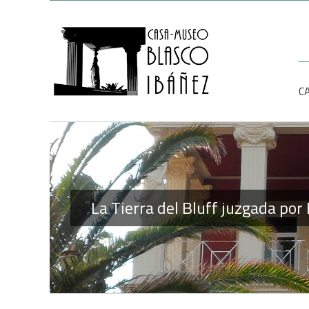
Saltar
al
contenido
Bu
C
La Tierra del Bluff juzgada por