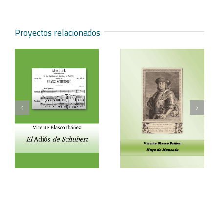
Proyectos relacionados
Vicente Blasco Ibáñez,
Aventura veneciana y
t
Hugo de Moncada
otros cuentos