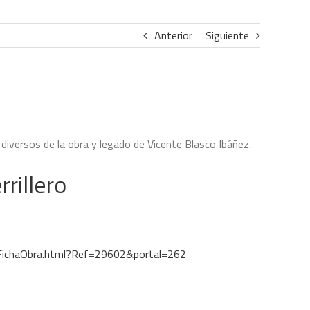
Anterior
Siguiente
diversos de la obra y legado de Vicente Blasco Ibáñez.
rrillero
m/FichaObra.html?Ref=29602&portal=262