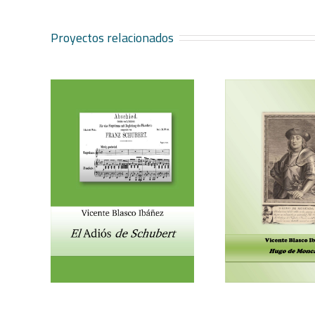
Proyectos relacionados
Vicente Blasco Ibáñez, Hugo
Aventura 
ubert
de Moncada