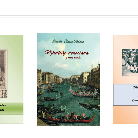
En
veneciana y otros
Dionisio Laguía, La horda
y
cuentos
(novela en acción)