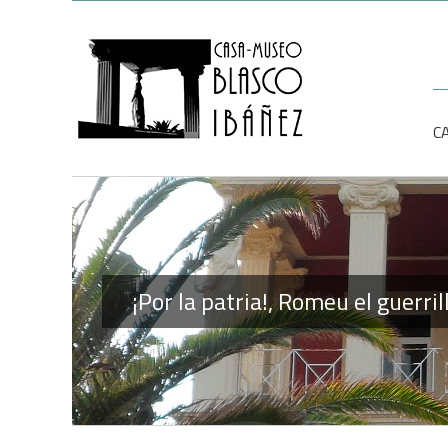
Saltar
al
contenido
Bu
C
¡Por la patria!, Romeu el guerril