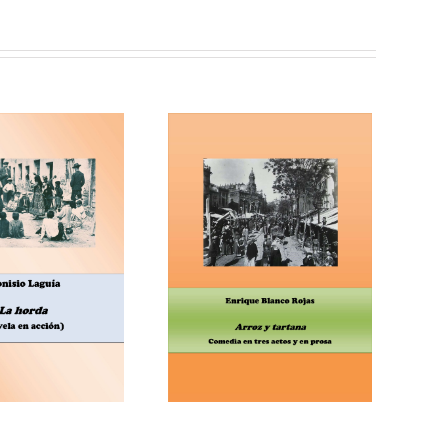
rique Blanco Rojas, Arroz
 tartana (comedia en tres
actos)