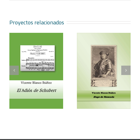
Proyectos relacionados
Vicente Blasco Ibáñez,
Aventura veneciana y
t
Hugo de Moncada
otros cuentos