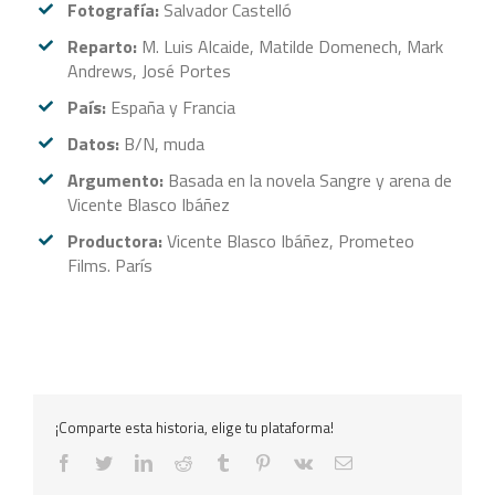
Fotografía:
Salvador Castelló
Reparto:
M. Luis Alcaide, Matilde Domenech, Mark
Andrews, José Portes
País:
España y Francia
Datos:
B/N, muda
Argumento:
Basada en la novela Sangre y arena de
Vicente Blasco Ibáñez
Productora:
Vicente Blasco Ibáñez, Prometeo
Films. París
¡Comparte esta historia, elige tu plataforma!
facebook
twitter
linkedin
reddit
tumblr
pinterest
vk
Correo
electrónico