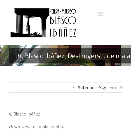
Saltar
al
contenido
V. Blasco Ibáñez, Destroyers… de mala
Anterior
Siguiente
V. Blasco Ibáñez
Destroyers
… de mala sombra