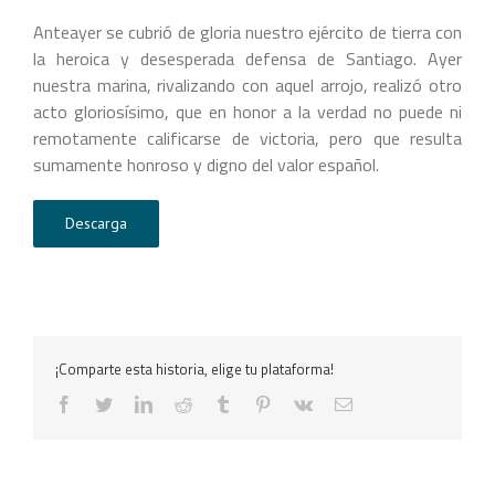
Anteayer se cubrió de gloria nuestro ejército de tierra con
la heroica y desesperada defensa de Santiago. Ayer
nuestra marina, rivalizando con aquel arrojo, realizó otro
acto gloriosísimo, que en honor a la verdad no puede ni
remotamente calificarse de victoria, pero que resulta
sumamente honroso y digno del valor español.
Descarga
¡Comparte esta historia, elige tu plataforma!
facebook
twitter
linkedin
reddit
tumblr
pinterest
vk
Correo
electrónico