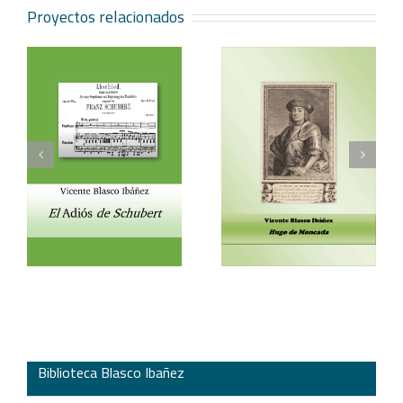
Proyectos relacionados
Vicente Blasco Ibáñez,
Aventura veneciana y
t
Hugo de Moncada
otros cuentos
Biblioteca Blasco Ibañez