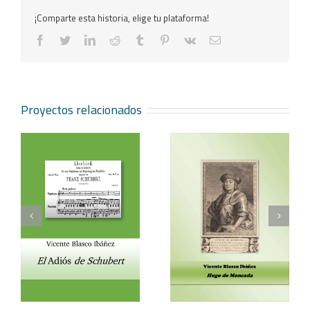
¡Comparte esta historia, elige tu plataforma!
facebook
twitter
linkedin
reddit
tumblr
pinterest
vk
Correo
electrónico
Proyectos relacionados
Vicente Blasco Ibáñez,
Aventura veneciana y
t
Hugo de Moncada
otros cuentos