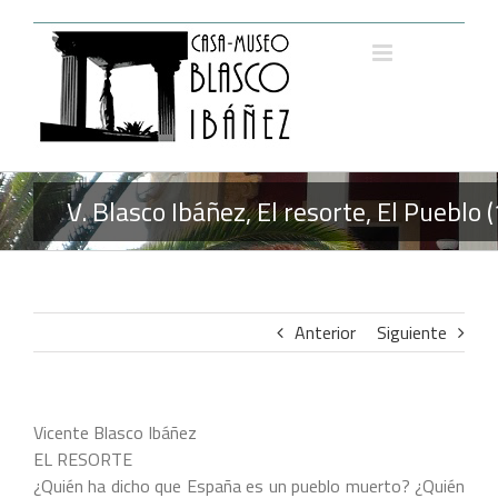
Saltar
al
contenido
V. Blasco Ibáñez, El resorte, El Pueblo
Anterior
Siguiente
Vicente Blasco Ibáñez
EL RESORTE
¿Quién ha dicho que España es un pueblo muerto? ¿Quién