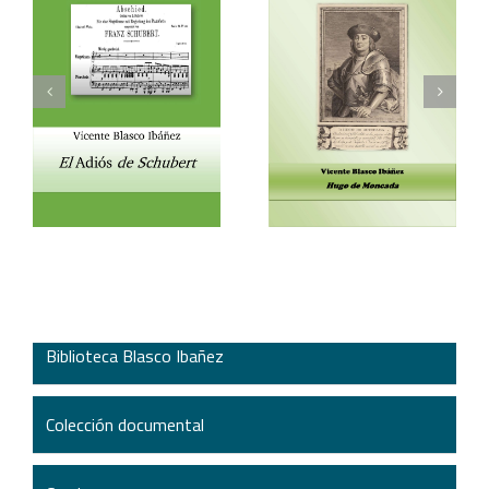
Vicente Blasco Ibáñez,
Aventura veneciana y
t
Hugo de Moncada
otros cuentos
Biblioteca Blasco Ibañez
Colección documental