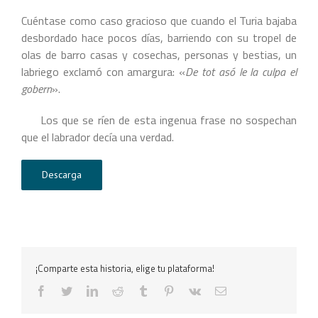
Cuéntase como caso gracioso que cuando el Turia bajaba
desbordado hace pocos días, barriendo con su tropel de
olas de barro casas y cosechas, personas y bestias, un
labriego exclamó con amargura: «
De tot asó le la culpa el
gobern
».
Los que se ríen de esta ingenua frase no sospechan
que el labrador decía una verdad.
Descarga
¡Comparte esta historia, elige tu plataforma!
facebook
twitter
linkedin
reddit
tumblr
pinterest
vk
Correo
electrónico