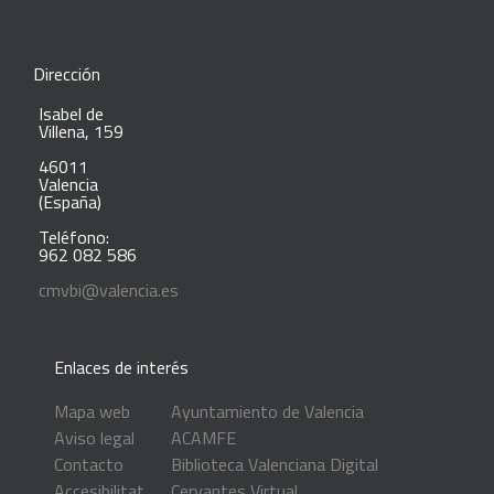
Dirección
Isabel de
Villena, 159
46011
Valencia
(España)
Teléfono:
962 082 586
cmvbi@valencia.es
Enlaces de interés
Mapa web
Ayuntamiento de Valencia
Aviso legal
ACAMFE
Contacto
Biblioteca Valenciana Digital
Accesibilitat
Cervantes Virtual