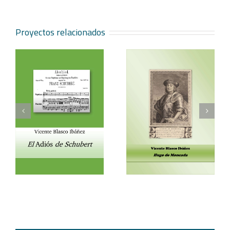
Proyectos relacionados
Vicente Blasco Ibáñez,
Aventura veneciana y
t
Hugo de Moncada
otros cuentos