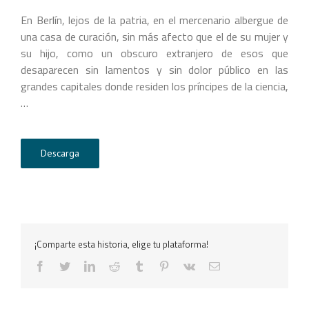
En Berlín, lejos de la patria, en el mercenario albergue de
una casa de curación, sin más afecto que el de su mujer y
su hijo, como un obscuro extranjero de esos que
desaparecen sin lamentos y sin dolor público en las
grandes capitales donde residen los príncipes de la ciencia,
…
Descarga
¡Comparte esta historia, elige tu plataforma!
facebook
twitter
linkedin
reddit
tumblr
pinterest
vk
Correo
electrónico