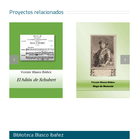
Proyectos relacionados
Vicente Blasco Ibáñez,
Aventura veneciana y
t
Hugo de Moncada
otros cuentos
Biblioteca Blasco Ibañez