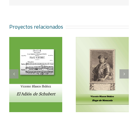
electrónico
Proyectos relacionados
Vicente Blasco Ibáñez,
Aventura veneciana y
t
Hugo de Moncada
otros cuentos