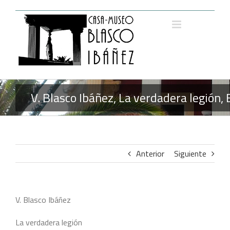
Saltar
al
contenido
V. Blasco Ibáñez, La verdadera legión,
Anterior
Siguiente
V. Blasco Ibáñez
La verdadera legión