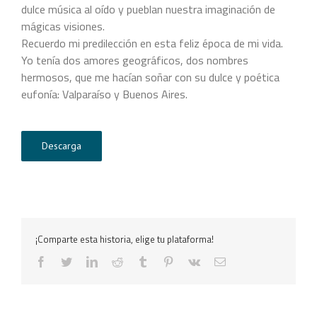
dulce música al oído y pueblan nuestra imaginación de
mágicas visiones.
Recuerdo mi predilección en esta feliz época de mi vida.
Yo tenía dos amores geográficos, dos nombres
hermosos, que me hacían soñar con su dulce y poética
eufonía: Valparaíso y Buenos Aires.
Descarga
¡Comparte esta historia, elige tu plataforma!
facebook
twitter
linkedin
reddit
tumblr
pinterest
vk
Correo
electrónico