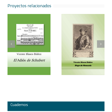
Proyectos relacionados
Vicente Blasco Ibáñez,
Aventura veneciana y
t
Hugo de Moncada
otros cuentos
Cuadernos