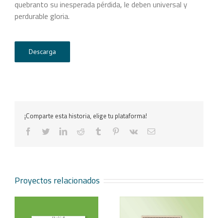
quebranto su inesperada pérdida, le deben universal y
perdurable gloria.
Descarga
¡Comparte esta historia, elige tu plataforma!
facebook
twitter
linkedin
reddit
tumblr
pinterest
vk
Correo
electrónico
Proyectos relacionados