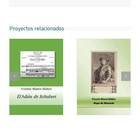
electrónico
Proyectos relacionados
Vicente Blasco Ibáñez,
Aventura veneciana y
t
Hugo de Moncada
otros cuentos