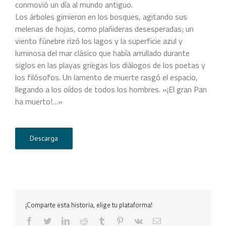
conmovió un día al mundo antiguo.
Los árboles gimieron en los bosques, agitando sus
melenas de hojas, como plañideras desesperadas; un
viento fúnebre rizó los lagos y la superficie azul y
luminosa del mar clásico que había arrullado durante
siglos en las playas griegas los diálogos de los poetas y
los filósofos. Un lamento de muerte rasgó el espacio,
llegando a los oídos de todos los hombres. «¡El gran Pan
ha muerto!…»
Descarga
¡Comparte esta historia, elige tu plataforma!
facebook
twitter
linkedin
reddit
tumblr
pinterest
vk
Correo