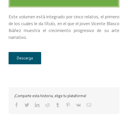
Este volumen está integrado por cinco relatos, el primero
de los cuales le da título, en el que el joven Vicente Blasco
Ibáñez muestra el crecimiento progresivo de su arte
narrativo.
Descarga
¡Comparte esta historia, elige tu plataforma!
facebook
twitter
linkedin
reddit
tumblr
pinterest
vk
Correo
electrónico