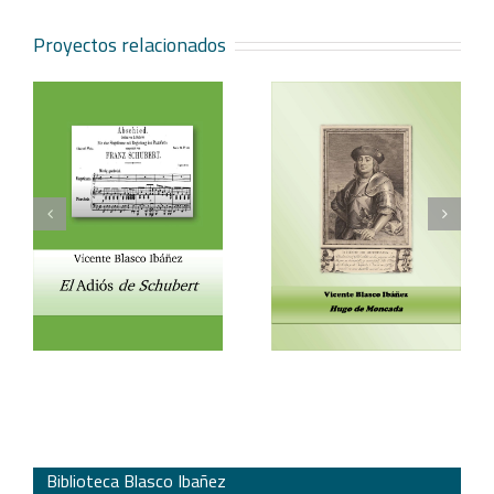
Proyectos relacionados
Vicente Blasco Ibáñez,
Aventura veneciana y
t
Hugo de Moncada
otros cuentos
Biblioteca Blasco Ibañez