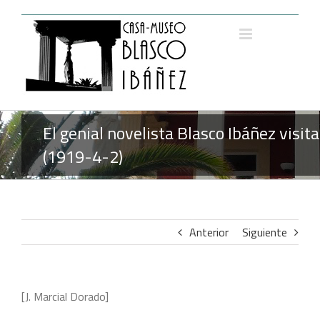
Saltar
al
contenido
El genial novelista Blasco Ibáñez visi
(1919-4-2)
Anterior
Siguiente
[J. Marcial Dorado]