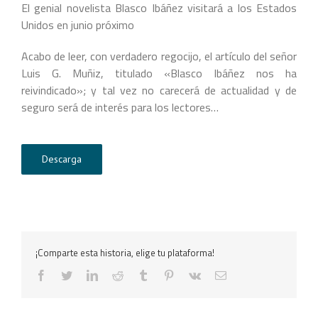
El genial novelista Blasco Ibáñez visitará a los Estados
Unidos en junio próximo
Acabo de leer, con verdadero regocijo, el artículo del señor
Luis G. Muñiz, titulado «Blasco Ibáñez nos ha
reivindicado»; y tal vez no carecerá de actualidad y de
seguro será de interés para los lectores…
Descarga
¡Comparte esta historia, elige tu plataforma!
facebook
twitter
linkedin
reddit
tumblr
pinterest
vk
Correo
electrónico