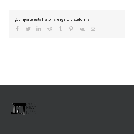
¡Comparte esta historia, elige tu plataforma!
facebook
twitter
linkedin
reddit
tumblr
pinterest
vk
Correo
electrónico