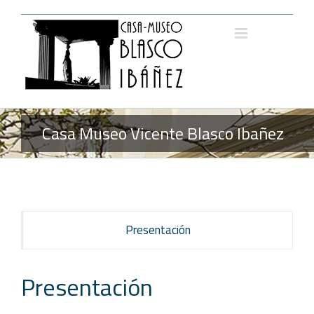
Saltar
al
contenido
Casa Museo Vicente Blasco Ibañez
Presentación
Presentación