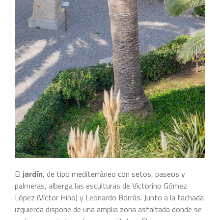
El
jardín
, de tipo mediterráneo con setos, paseos y
palmeras, alberga las esculturas de Victorino Gómez
López (Víctor Hino) y Leonardo Borrás. Junto a la fachada
izquierda dispone de una amplia zona asfaltada donde se