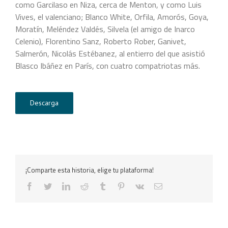
como Garcilaso en Niza, cerca de Menton, y como Luis
Vives, el valenciano; Blanco White, Orfila, Amorós, Goya,
Moratín, Meléndez Valdés, Silvela (el amigo de Inarco
Celenio), Florentino Sanz, Roberto Rober, Ganivet,
Salmerón, Nicolás Estébanez, al entierro del que asistió
Blasco Ibáñez en París, con cuatro compatriotas más.
Descarga
¡Comparte esta historia, elige tu plataforma!
facebook
twitter
linkedin
reddit
tumblr
pinterest
vk
Correo
electrónico