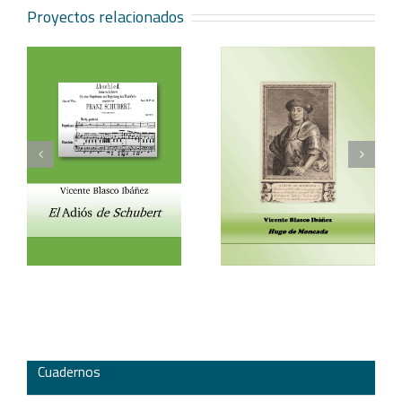
Proyectos relacionados
Vicente Blasco Ibáñez,
Aventura veneciana y
t
Hugo de Moncada
otros cuentos
Cuadernos