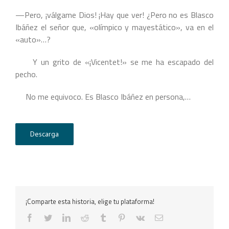
—Pero, ¡válgame Dios! ¡Hay que ver! ¿Pero no es Blasco
Ibáñez el señor que, «olímpico y mayestático», va en el
«auto»…?
Y un grito de «¡Vicentet!» se me ha escapado del
pecho.
No me equivoco. Es Blasco Ibáñez en persona,…
Descarga
¡Comparte esta historia, elige tu plataforma!
facebook
twitter
linkedin
reddit
tumblr
pinterest
vk
Correo
electrónico