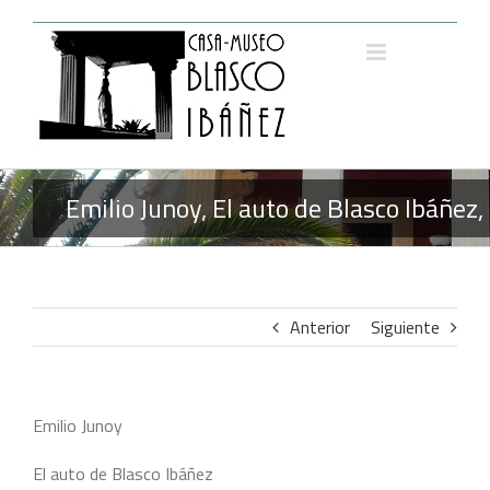
Saltar
al
contenido
Emilio Junoy, El auto de Blasco Ibáñez
Anterior
Siguiente
Emilio Junoy
El auto de Blasco Ibáñez