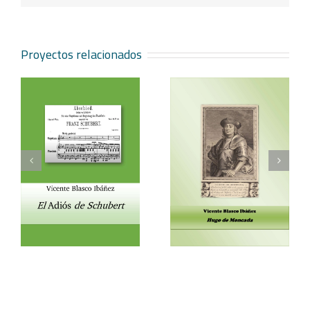
Proyectos relacionados
Vicente Blasco Ibáñez,
Aventura veneciana y
t
Hugo de Moncada
otros cuentos