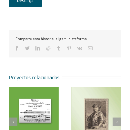
Descarga
¡Comparte esta historia, elige tu plataforma!
facebook
twitter
linkedin
reddit
tumblr
pinterest
vk
Correo
electrónico
Proyectos relacionados
Vicente Blasco Ibáñez,
Aventura veneciana y
t