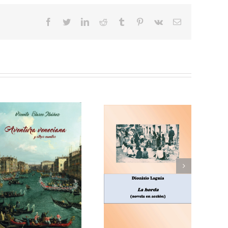
facebook
twitter
linkedin
reddit
tumblr
pinterest
vk
Correo
electrónico
Enrique Blanco Rojas,
Dionisio Laguía, La
Arroz y tartana
horda (novela en
(comedia en tres
acción)
actos)