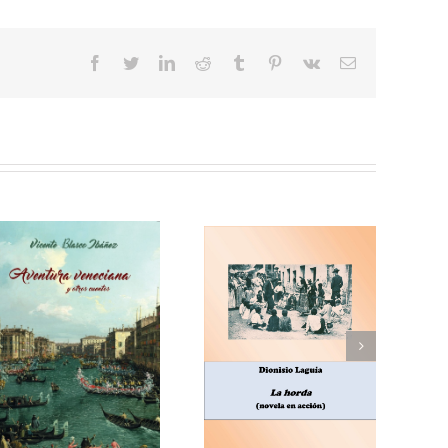
facebook
twitter
linkedin
reddit
tumblr
pinterest
vk
Correo
electrónico
Enrique Blanco Rojas,
Dionisio Laguía, La
Arroz y tartana
horda (novela en
(comedia en tres
acción)
actos)