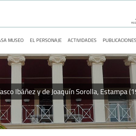
scar:
ASA MUSEO
EL PERSONAJE
ACTIVIDADES
PUBLICACIONE
lasco Ibáñez y de Joaquín Sorolla, Estampa (