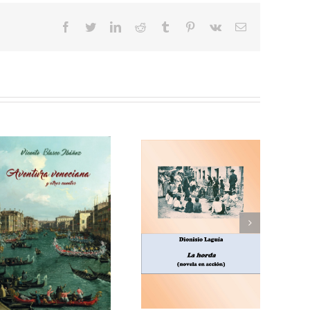
facebook
twitter
linkedin
reddit
tumblr
pinterest
vk
Correo
electrónico
Enrique Blanco Rojas,
Dionisio Laguía, La
Arroz y tartana
horda (novela en
(comedia en tres
acción)
actos)