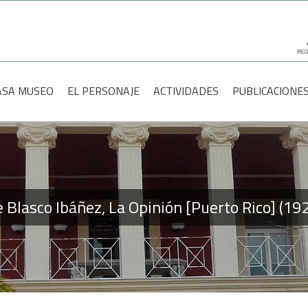
scar:
ASA MUSEO
EL PERSONAJE
ACTIVIDADES
PUBLICACIONE
 Blasco Ibáñez, La Opinión [Puerto Rico] (1