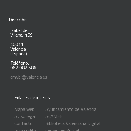
Dirección
Isabel de
Villena, 159
46011
Valencia
(España)
Teléfono:
962 082 586
cmvbi@valencia.es
Enlaces de interés
Mapa web
Ayuntamiento de Valencia
Aviso legal
ACAMFE
Contacto
Biblioteca Valenciana Digital
Accesibilitat
Cervantes Virtual