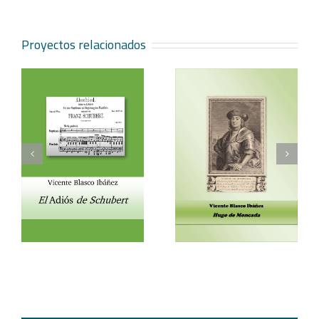
Proyectos relacionados
Vicente Blasco Ibáñez,
Aventura veneciana y
t
Hugo de Moncada
otros cuentos