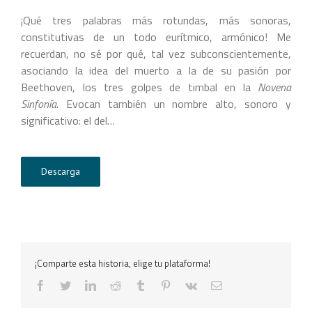
¡Qué tres palabras más rotundas, más sonoras,
constitutivas de un todo eurítmico, armónico! Me
recuerdan, no sé por qué, tal vez subconscientemente,
asociando la idea del muerto a la de su pasión por
Beethoven, los tres golpes de timbal en la
Novena
Sinfonía
. Evocan también un nombre alto, sonoro y
significativo: el del…
Descarga
¡Comparte esta historia, elige tu plataforma!
facebook
twitter
linkedin
reddit
tumblr
pinterest
vk
Correo
electrónico