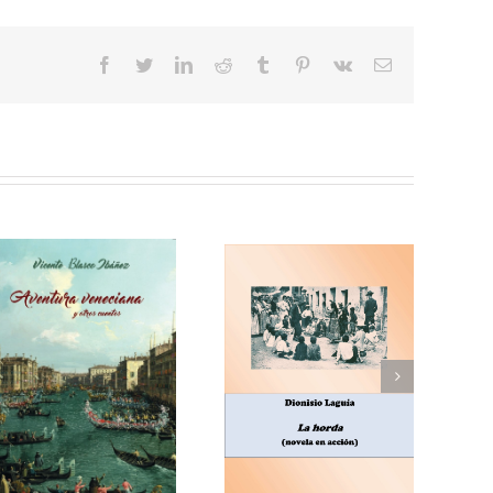
facebook
twitter
linkedin
reddit
tumblr
pinterest
vk
Correo
electrónico
Enrique Blanco Rojas,
Dionisio Laguía, La
Arroz y tartana
horda (novela en
(comedia en tres
acción)
actos)